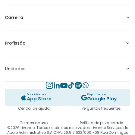
Preço
Carreira
Blog
Sobre a Livance
Início de carreira
Trabalho Conosco
Profissão
Crescimento e Expansão
Contato
Carreira Consolidada
Medicina
Clínica
Unidades
Psicologia
Nutrição
Instagram
Linkedin
Youtube
TikTok
Spotify
Whatsapp
Alphaville
Outros
Disponível na
Disponível no
Angélica
App Store
Google Play
Todas as Especialidades
Barra da Tijuca
Central de ajuda
Perguntas frequentes
Botafogo
Termos de uso
Política de privacidade
©2026 Livance. Todos os direitos reservados. Livance Serviços de
Brigadeiro
Apoio Administrativo S.A CNPJ 26.917.632/0001-08 Rua Domingos