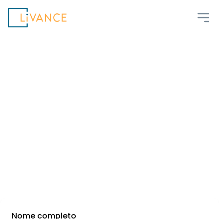
Livance
Livance Tatuapé
Salas de alto padrão e liberdade para focar
no que realmente importa, seus pacientes
Nome completo