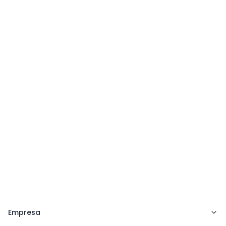
Angélica
Brigadeiro
Av. Angélica, 2491 - 9° andar - 
R. Cincinato Bra
Bela Vista, São Paulo - SP
Andar - Bela Vi
Empresa