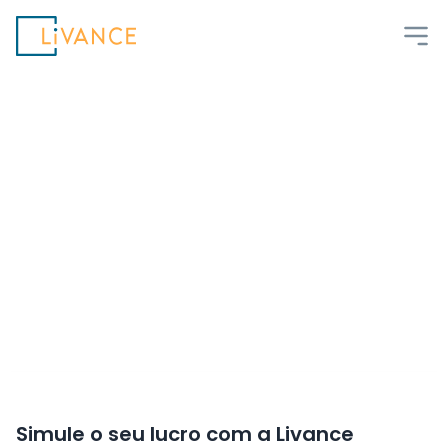
Livance
Livance
Espaços modernos e serviços inovadores
para você focar no que realmente importa,
seu paciente.
Simule o seu lucro com a Livance