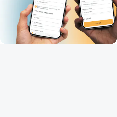
Cobrança integrada para você
focar no seu atendimento
Sabemos os desafios de quem atende e gerencia ao
Abrir meu consultório
mesmo tempo