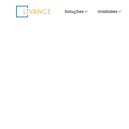
Livance
Soluções
Unidades
Cont
est
co