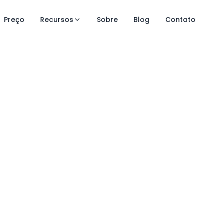
Preço
Recursos
Sobre
Blog
Contato
eúdos gratuitos
ruturar e crescer
nsultório com m