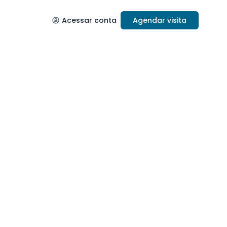
Acessar conta
Agendar visita
 para
 seu
ais