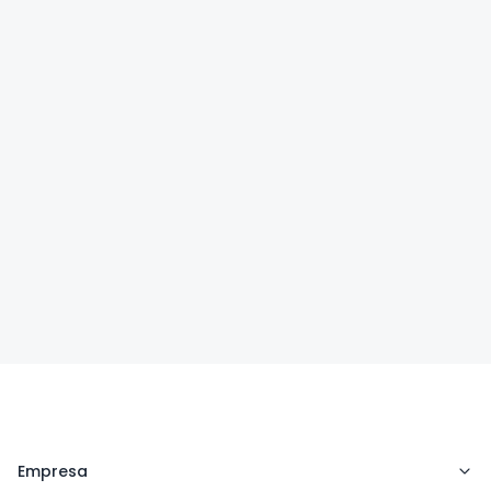
Unidades
Agende sua visita
Abrir meu consultório agora
Empresa