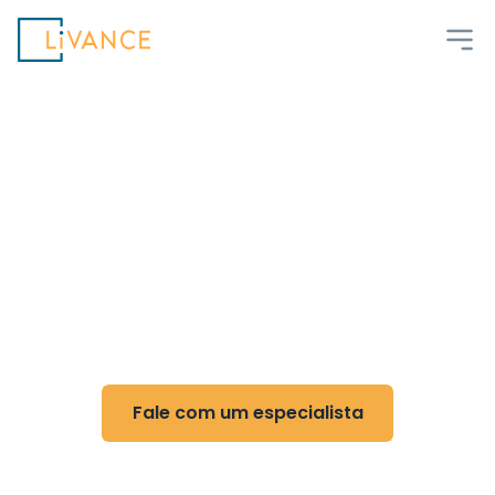
Livance
Flexibilidade e conforto
para psicólogos
Atenda com total liberdade em um ambiente
pensado para sua prática
Fale com um especialista