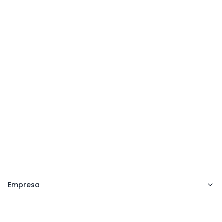
Vila Madalena
Itaim
Rua Harmonia, 1323 - Loja 02 - Vila 
R. Joaquim Flori
Madalena, São Paulo - SP
andar - Itaim Bi
Empresa
Preço