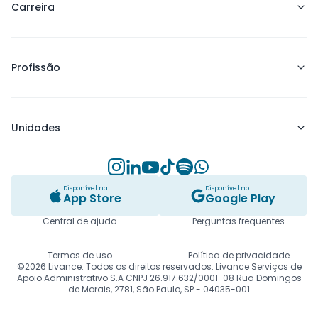
Carreira
Blog
Sobre a Livance
Início de carreira
Trabalho Conosco
Profissão
Crescimento e Expansão
Contato
Carreira Consolidada
Medicina
Clínica
Unidades
Psicologia
Nutrição
Instagram
Linkedin
Youtube
TikTok
Spotify
Whatsapp
Alphaville
Outros
Disponível na
Disponível no
Angélica
App Store
Google Play
Todas as Especialidades
Barra da Tijuca
Central de ajuda
Perguntas frequentes
Botafogo
Termos de uso
Política de privacidade
©2026 Livance. Todos os direitos reservados. Livance Serviços de
Brigadeiro
Apoio Administrativo S.A CNPJ 26.917.632/0001-08 Rua Domingos
de Morais, 2781, São Paulo, SP - 04035-001
Brigadeiro Psico