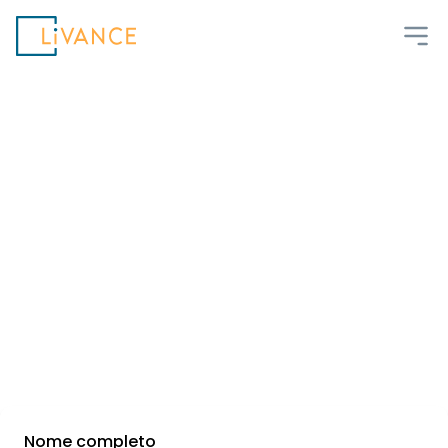
Livance
Livance Pinheiros
Salas de alto padrão e liberdade para focar
no que realmente importa, seus pacientes
Nome completo