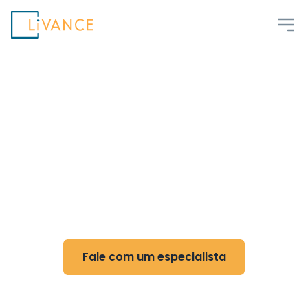
Livance
Flexibilidade e controle
para Urologia
Reduza custos, ganhe flexibilidade e otimize
sua rotina com nossa tecnologia
Fale com um especialista