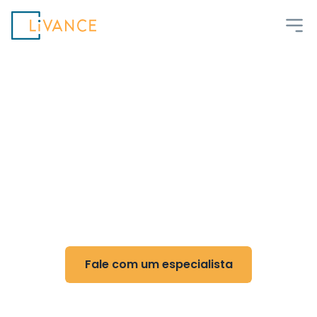
Livance
Flexibilidade e controle
para Reumatologia
Reduza custos, ganhe flexibilidade e otimize
sua rotina com nossa tecnologia
Fale com um especialista