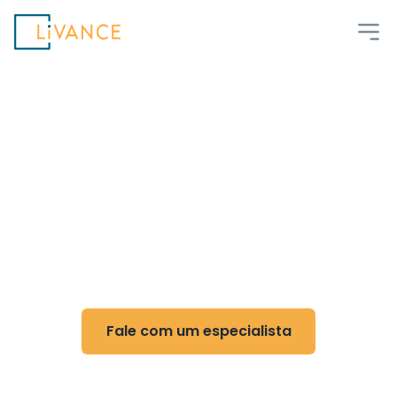
Livance
Flexibilidade e controle
para Pneumologia
Reduza custos, ganhe flexibilidade e otimize
sua rotina com nossa tecnologia
Fale com um especialista