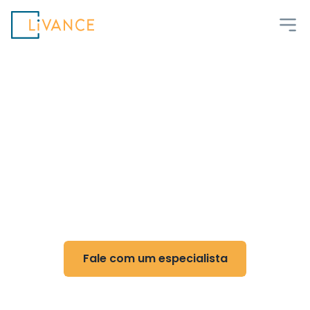
Livance
Flexibilidade e controle
para Geriatria
Reduza custos, ganhe flexibilidade e otimize
sua rotina com nossa tecnologia
Fale com um especialista