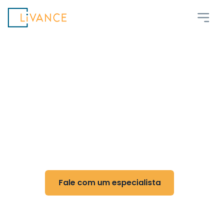
Livance
Flexibilidade e controle
para Genética médica
Reduza custos, ganhe flexibilidade e otimize
sua rotina com nossa tecnologia
Fale com um especialista