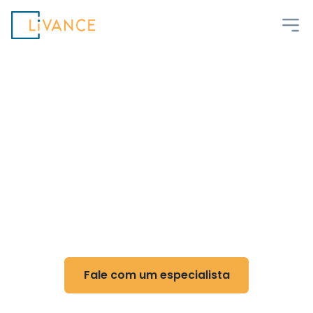
Livance
Flexibilidade e controle
para Cirurgia do Aparelho
Digestório
Reduza custos, ganhe flexibilidade e otimize
sua rotina com nossa tecnologia
Fale com um especialista