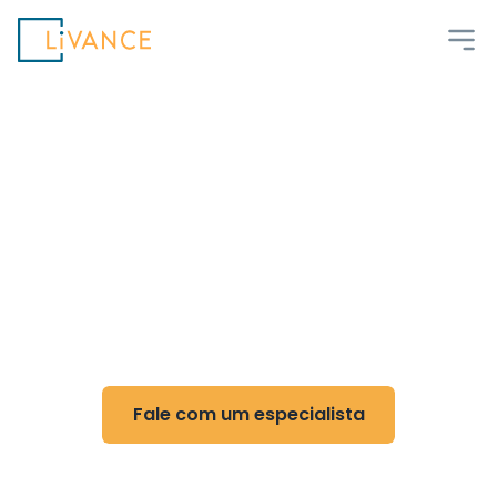
Livance
Flexibilidade e controle
para Cirurgia da Mão
Reduza custos, ganhe flexibilidade e otimize
sua rotina com nossa tecnologia
Fale com um especialista