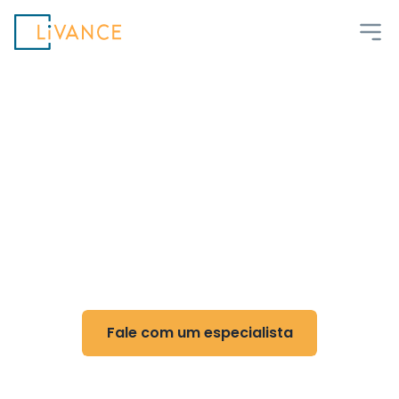
Livance
Flexibilidade e controle
para Biomedicina
Reduza custos, ganhe flexibilidade e otimize
sua rotina com nossa tecnologia
Fale com um especialista