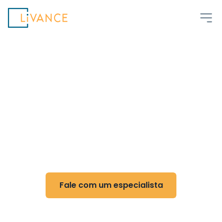
Livance
Flexibilidade e controle
para Acupuntura
Reduza custos, ganhe flexibilidade e otimize
sua rotina com nossa tecnologia
Fale com um especialista