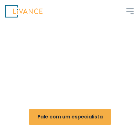
Livance
Flexibilidade e controle
para Quiropraxia
Reduza custos, ganhe flexibilidade e otimize
sua rotina com nossa tecnologia
Fale com um especialista