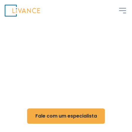
Livance
Flexibilidade e controle
para Endocrinologia e
Metabologia
Reduza custos, ganhe flexibilidade e otimize
sua rotina com nossa tecnologia
Fale com um especialista