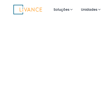
Livance
Soluções
Unidades
Consultório p
Clínica Médica