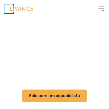
Livance
Flexibilidade e controle
para Cirurgia de Cabeça
e Pescoço
Reduza custos, ganhe flexibilidade e otimize
sua rotina com nossa tecnologia
Fale com um especialista