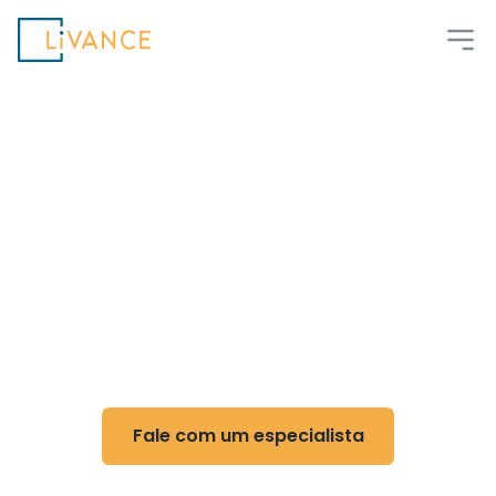
Livance
Flexibilidade e controle
para Cirurgia
Cardiovascular
Reduza custos, ganhe flexibilidade e otimize
sua rotina com nossa tecnologia
Fale com um especialista