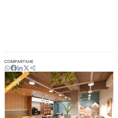
Na maioria dos casos, não é o primeiro passo.
Presença digital e marketing de indicação
costumam vir antes; imprensa entra depois,
como uma camada a mais de autoridade.
A estratégia muda dependendo da
especialidade?
O núcleo é o mesmo, mas o canal que mais
rende varia. Especialidades muito visuais,
como dermatologia, costumam ter resultado
melhor com Instagram e conteúdo de
COMPARTILHE
imagem. Especialidades que dependem de
indicação médica, como algumas cirurgias, se
beneficiam mais de networking com colegas
do que de redes sociais voltadas ao paciente
final. Vale testar dois ou três canais nos
primeiros meses e ficar só com o que
realmente traz retorno, em vez de manter
uma presença fraca em todos.