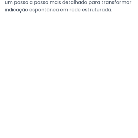
um passo a passo mais detalhado para transformar
indicação espontânea em rede estruturada.
Perguntas frequentes
Como conseguir indicação de
pacientes sem depender só da
sorte?
Mapeando de 2 a 3 profissionais de
especialidades complementares à sua e
mantendo contato recorrente com eles, não
só um encontro isolado. A indicação
O que é indicação estruturada, na
estruturada nasce de convívio repetido, não